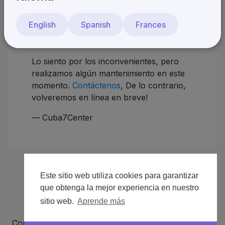
¡Estaremos de vuelta
English
Spanish
Frances
pronto!
Lo siento por los inconvenientes, pero
realizamos algún mantenimiento en este
momento.
Contáctenos
, De lo contrario,
volveremos en línea en breve!
— Cuba7Center
Este sitio web utiliza cookies para garantizar
que obtenga la mejor experiencia en nuestro
sitio web.
Aprende más
Copyright © 2026 Cuba7Center. Todos los derechos