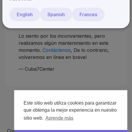
¡Estaremos de vuelta
English
Spanish
Frances
pronto!
Lo siento por los inconvenientes, pero
realizamos algún mantenimiento en este
momento.
Contáctenos
, De lo contrario,
volveremos en línea en breve!
— Cuba7Center
Este sitio web utiliza cookies para garantizar
que obtenga la mejor experiencia en nuestro
sitio web.
Aprende más
Copyright © 2026 Cuba7Center. Todos los derechos