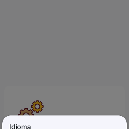
Idioma