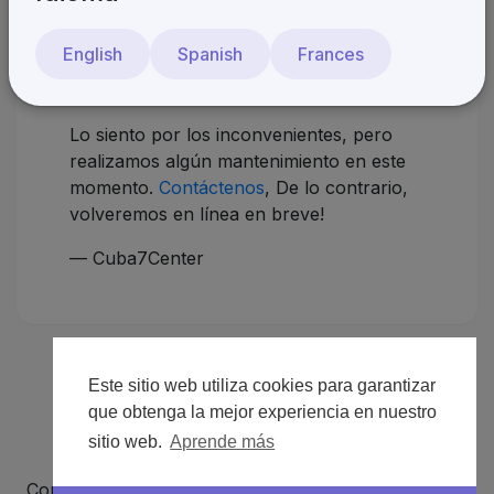
¡Estaremos de vuelta
English
Spanish
Frances
pronto!
Lo siento por los inconvenientes, pero
realizamos algún mantenimiento en este
momento.
Contáctenos
, De lo contrario,
volveremos en línea en breve!
— Cuba7Center
Este sitio web utiliza cookies para garantizar
que obtenga la mejor experiencia en nuestro
sitio web.
Aprende más
Copyright © 2026 Cuba7Center. Todos los derechos