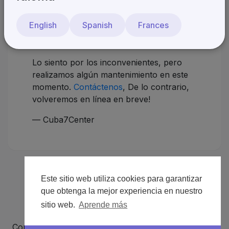
¡Estaremos de vuelta
English
Spanish
Frances
pronto!
Lo siento por los inconvenientes, pero
realizamos algún mantenimiento en este
momento.
Contáctenos
, De lo contrario,
volveremos en línea en breve!
— Cuba7Center
Este sitio web utiliza cookies para garantizar
que obtenga la mejor experiencia en nuestro
sitio web.
Aprende más
Copyright © 2026 Cuba7Center. Todos los derechos