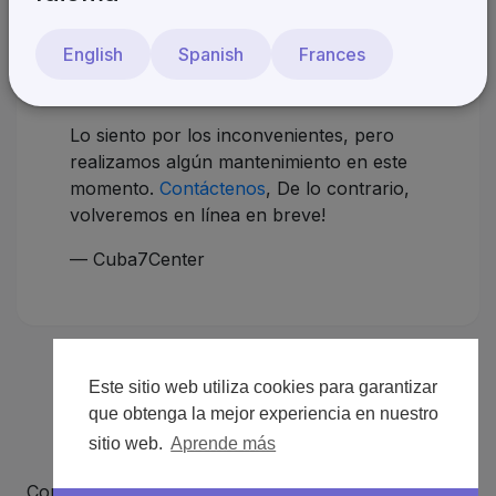
¡Estaremos de vuelta
English
Spanish
Frances
pronto!
Lo siento por los inconvenientes, pero
realizamos algún mantenimiento en este
momento.
Contáctenos
, De lo contrario,
volveremos en línea en breve!
— Cuba7Center
Este sitio web utiliza cookies para garantizar
que obtenga la mejor experiencia en nuestro
sitio web.
Aprende más
Copyright © 2026 Cuba7Center. Todos los derechos