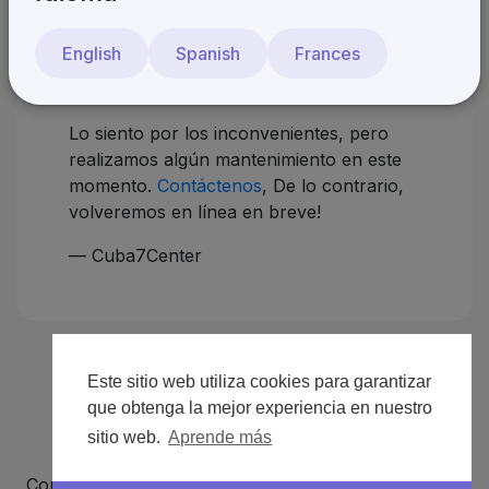
¡Estaremos de vuelta
English
Spanish
Frances
pronto!
Lo siento por los inconvenientes, pero
realizamos algún mantenimiento en este
momento.
Contáctenos
, De lo contrario,
volveremos en línea en breve!
— Cuba7Center
Este sitio web utiliza cookies para garantizar
que obtenga la mejor experiencia en nuestro
sitio web.
Aprende más
Copyright © 2026 Cuba7Center. Todos los derechos