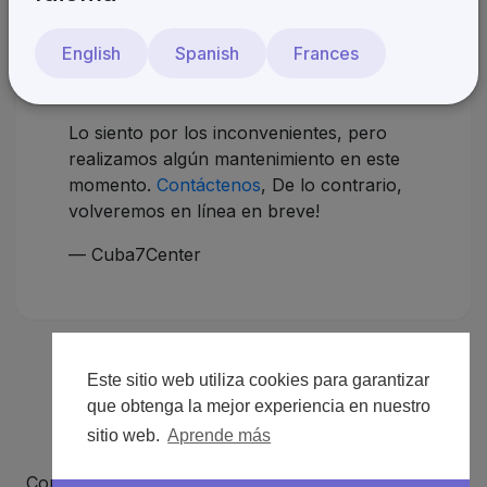
¡Estaremos de vuelta
English
Spanish
Frances
pronto!
Lo siento por los inconvenientes, pero
realizamos algún mantenimiento en este
momento.
Contáctenos
, De lo contrario,
volveremos en línea en breve!
— Cuba7Center
Este sitio web utiliza cookies para garantizar
que obtenga la mejor experiencia en nuestro
sitio web.
Aprende más
Copyright © 2026 Cuba7Center. Todos los derechos